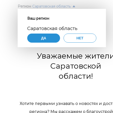
Регион
Саратовская область
Ваш регион
Согл
ПОЛ
Саратовская область
перс
Авт
ДА
НЕТ
орга
Нажимая
согласие
Уважаемые жител
порядке,
цифр
по разви
Саратовской
коммуни
обще
организа
области!
119770001
комм
муниципа
pdn@dial
отн
сайте
htt
требован
пер
персонал
Хотите первыми узнавать о новостях и дос
Цели 
1. Об
региона? Мы расскажем о благоустрой